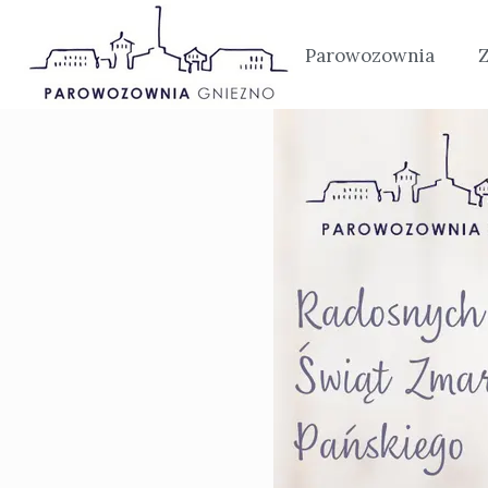
Strona główna
Parowozownia
Historia
Tabor
Wydarzenia
Oferta
Wystawy