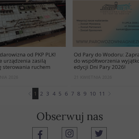
 darowizna od PKP PLK!
Od Pary do Wodoru: Zap
e urządzenia zasilą
do współtworzenia wyjątk
 sterowania ruchem
edycji Dni Pary 2026!
NIA 2026
21 KWIETNIA 2026
1
2
3
4
5
6
7
8
9
10
11
Obserwuj nas