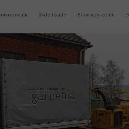
rowozownia
Zwiedzanie
Stowarzyszenie
K
Historia
Organizacja
Tabor
Wolontariat
Wydarzenia
Dołącz do nas
Oferta
Zbiórki
Wystawy
Sprawozdania