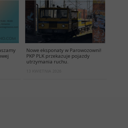
raszamy
Nowe eksponaty w Parowozowni!
owej
PKP PLK przekazuje pojazdy
utrzymania ruchu.
13 KWIETNIA 2026