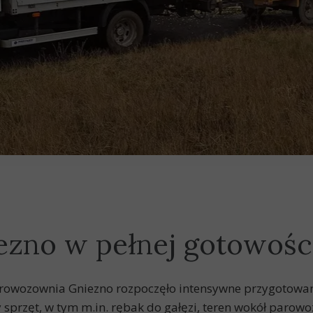
zno w pełnej gotowości
arowozownia Gniezno rozpoczęło intensywne przygotowan
 sprzęt, w tym m.in. rębak do gałęzi, teren wokół par