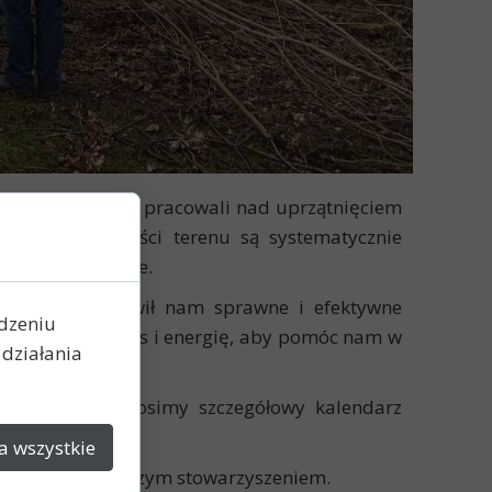
ym entuzjazmem pracowali nad uprzątnięciem
u, kolejne części terenu są systematycznie
ci w tym sezonie.
 sprzęt umożliwił nam sprawne i efektywne
ądzeniu
więcili swój czas i energię, aby pomóc nam w
działania
no. Wkrótce ogłosimy szczegółowy kalendarz
a wszystkie
z kontaktu z naszym stowarzyszeniem.