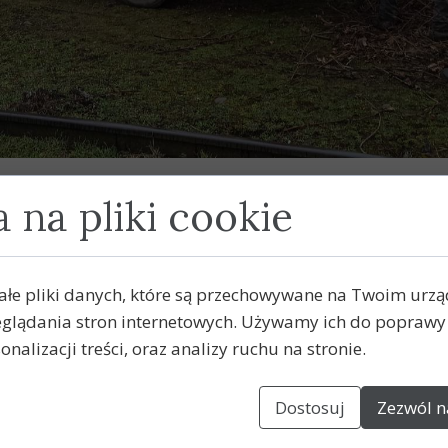
nia oraz grupa zaangażowanych wolontariuszy z ogromn
 na pliki cookie
 przez zimowe wiatry drzew. Dzięki ich zaangażowani
atrakcje, które planujemy zorganizować dla naszych goś
Gardenia za nieocenioną pomoc i wsparcie. Użyczony
ałe pliki danych, które są przechowywane na Twoim urz
śnie dziękujemy wszystkim wolontariuszom, którzy poś
glądania stron internetowych. Używamy ich do poprawy 
onalizacji treści, oraz analizy ruchu na stronie.
w kolei i historii do odwiedzenia Parowozowni Gniez
as spędzony w naszym zabytkowym obiekcie.
Dostosuj
Zezwól n
ziałalność zachęcamy do przekazania 1,5% podatku ora