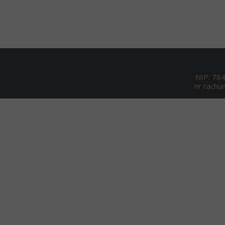
NIP: 78
nr rach