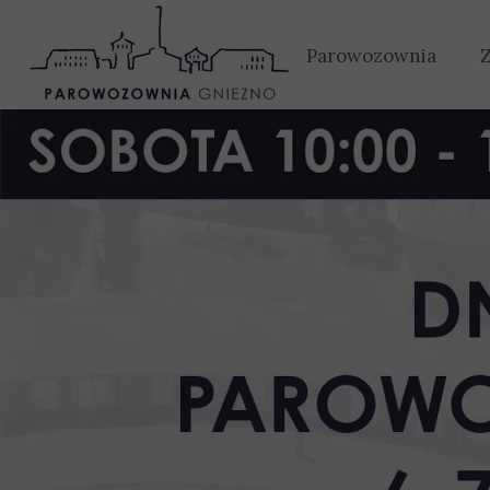
Strona główna
Parowozownia
Historia
Tabor
Wydarzenia
Oferta
Wystawy